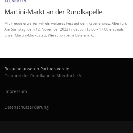
ALLGEMEIN
Martini-Markt an der Rundkapelle
Mit Freude erwarten wir ein weiteres Fest auf dem Kapellenplatz Altenfurt:
Am Samstag, dem 12. November 2022 findet von 13:00 – 17:00 erstmals
unser Martini-Markt statt. Wie schon beim Ostermarkt …
Besuche unseren Partner-Verein
Freunde der Rundkapelle Altenfurt e.V.
Impressum
Datenschutzerklärung