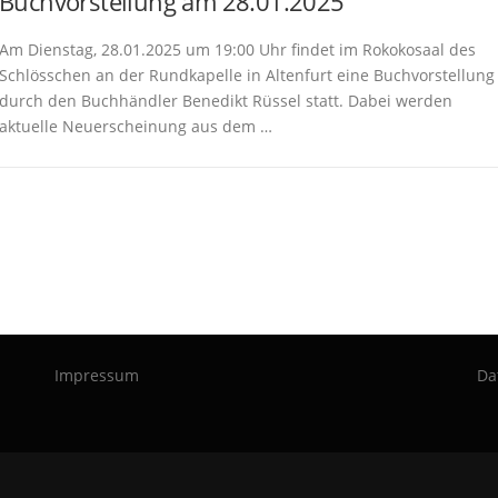
Buchvorstellung am 28.01.2025
Am Dienstag, 28.01.2025 um 19:00 Uhr findet im Rokokosaal des
Schlösschen an der Rundkapelle in Altenfurt eine Buchvorstellung
durch den Buchhändler Benedikt Rüssel statt. Dabei werden
aktuelle Neuerscheinung aus dem …
Impressum
Da