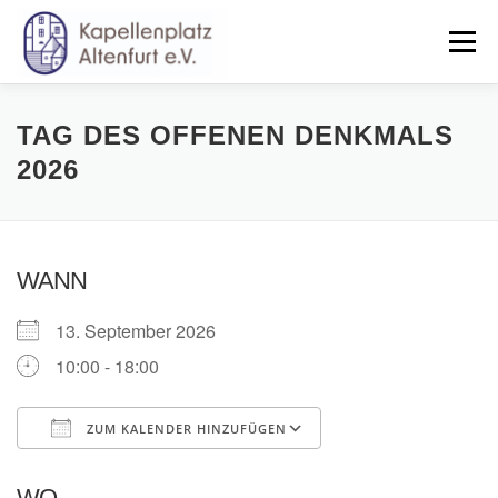
Zum
Inhalt
Menü
springen
HOME
NEWS
VERANSTALTUNGEN
TAG DES OFFENEN DENKMALS
2026
UNTERSTÜTZEN
VORSTAND
SATZUNG
WANN
13. September 2026
10:00 - 18:00
ZUM KALENDER HINZUFÜGEN
ICS herunterladen
Google Kalender
WO