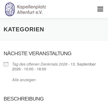
Zum
Inhalt
Menü
springen
HOME
NEWS
VERANSTALTUNGEN
KATEGORIEN
UNTERSTÜTZEN
VORSTAND
SATZUNG
NÄCHSTE VERANSTALTUNG
Tag des offenen Denkmals 2026
- 13. September
2026 - 10:00 - 18:00
Alle anzeigen
BESCHREIBUNG