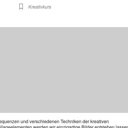
Kreativkurs
equenzen und verschiedenen Techniken der kreativen
lageelementen werden wir einzigartige Bilder entstehen lasse