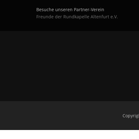
Besuche unseren Partner-Verein
Freunde der Rundkapelle Altenfurt e.V.
Copyrig