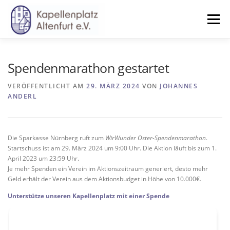
Zum
Inhalt
Menü
springen
HOME
NEWS
VERANSTALTUNGEN
Spendenmarathon gestartet
VERÖFFENTLICHT AM
29. MÄRZ 2024
VON
JOHANNES
ANDERL
UNTERSTÜTZEN
VORSTAND
SATZUNG
Die Sparkasse Nürnberg ruft zum
WirWunder Oster-Spendenmarathon
.
Startschuss ist am 29. März 2024 um 9:00 Uhr. Die Aktion läuft bis zum 1.
April 2023 um 23:59 Uhr.
Je mehr Spenden ein Verein im Aktionszeitraum generiert, desto mehr
Geld erhält der Verein aus dem Aktionsbudget in Höhe von 10.000€.
Unterstütze unseren Kapellenplatz mit einer Spende