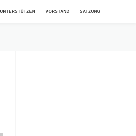
UNTERSTÜTZEN
VORSTAND
SATZUNG
Office 365
Outlook Live